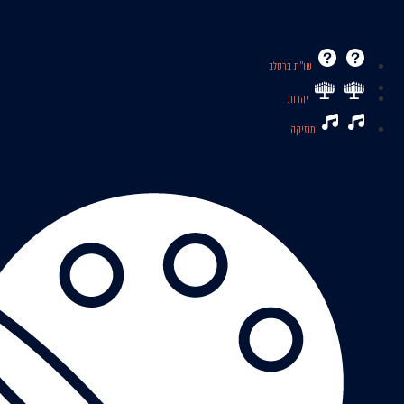
שו’’ת ברסלב
יהדות
מוזיקה