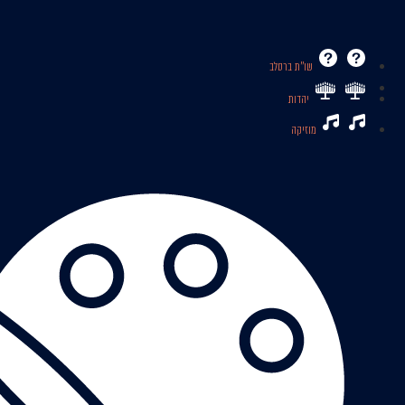
שו’’ת ברסלב
יהדות
מוזיקה