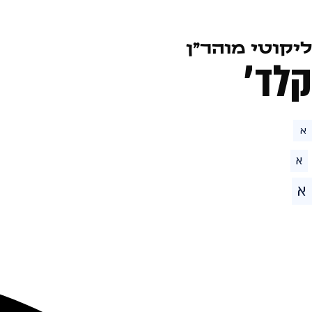
ליקוטי מוהר״ן
קלד׳
א
א
א