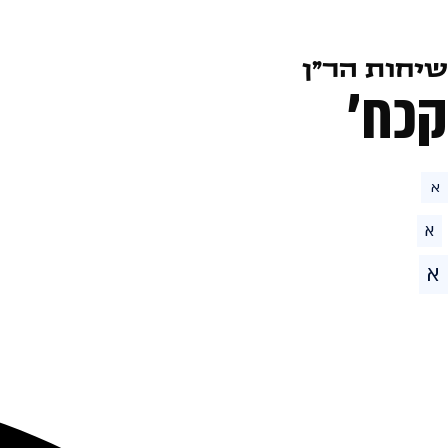
שיחות הר״ן
קכח׳
א
א
א