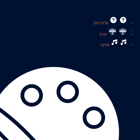
שו’’ת ברסלב
יהדות
מוזיקה