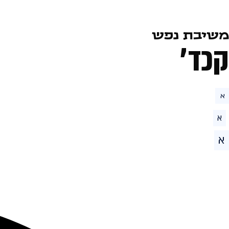
משיבת נפש
קכד׳
א
א
א