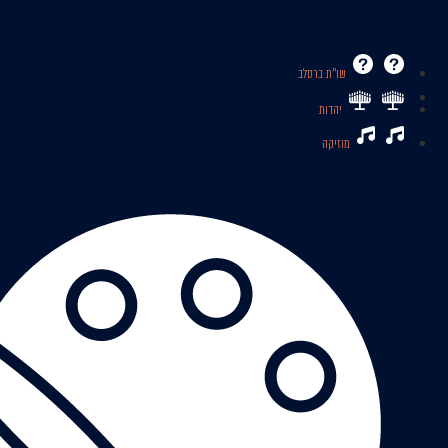
שו’’ת ברסלב
יהדות
מוזיקה