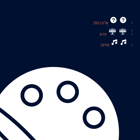
שו’’ת ברסלב
יהדות
מוזיקה