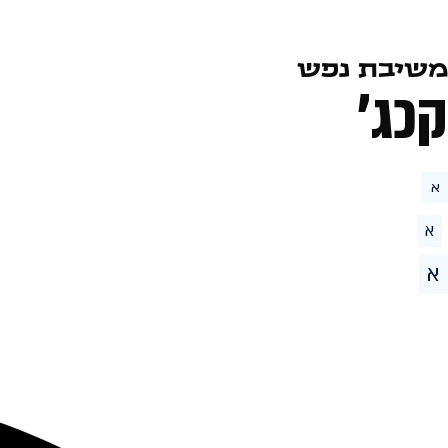
משיבת נפש
קכג׳
א
א
א