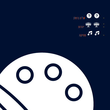
שו’’ת ברסלב
יהדות
מוזיקה