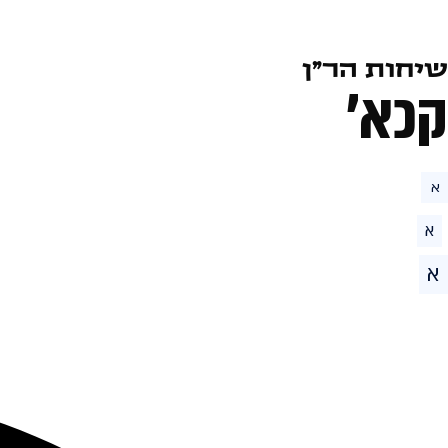
שיחות הר״ן
קכא׳
א
א
א