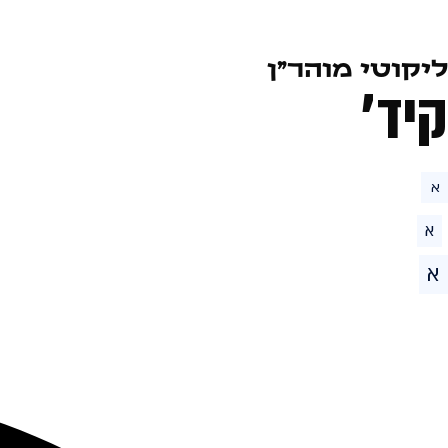
ליקוטי מוהר״ן
קיד׳
א
א
א