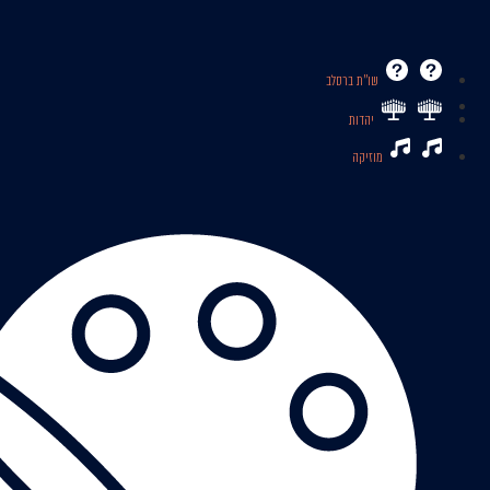
שו’’ת ברסלב
יהדות
מוזיקה