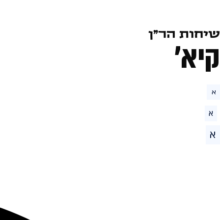
שיחות הר״ן
קיא׳
א
א
א