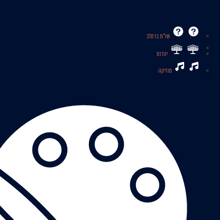
שו’’ת ברסלב
יהדות
מוזיקה