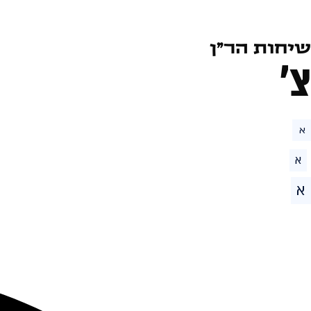
שיחות הר״ן
צ׳
א
א
א