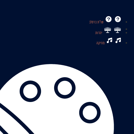
שו’’ת ברסלב
יהדות
מוזיקה