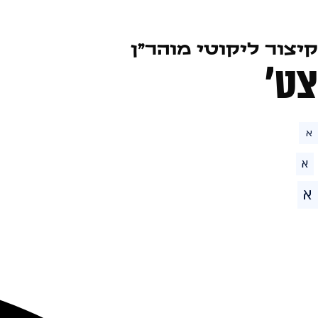
קיצור ליקוטי מוהר״ן
צט׳
א
א
א