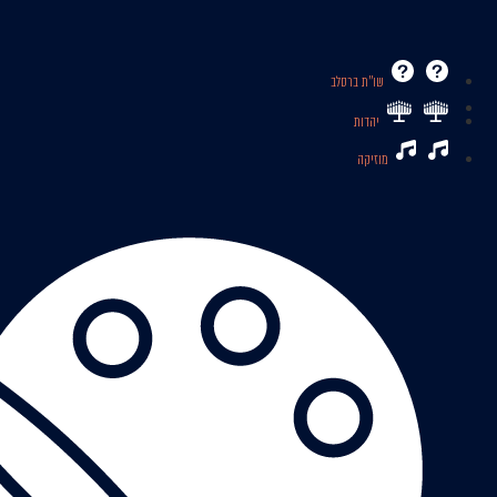
שו’’ת ברסלב
יהדות
מוזיקה