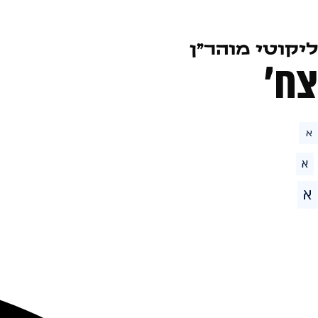
ליקוטי מוהר״ן
צח׳
א
א
א