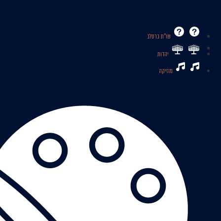
שו’’ת ברסלב
יהדות
מוזיקה