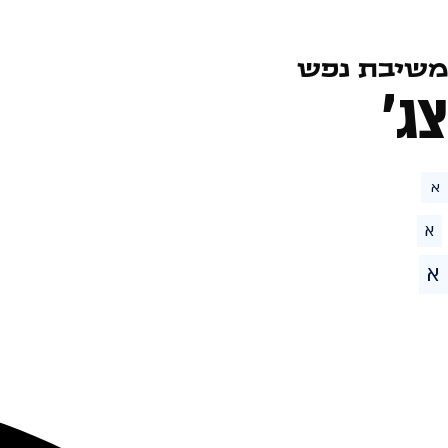
משיבת נפש
צג׳
א
א
א