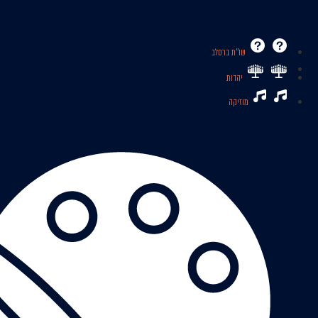
שו’’ת ברסלב
יהדות
מוזיקה