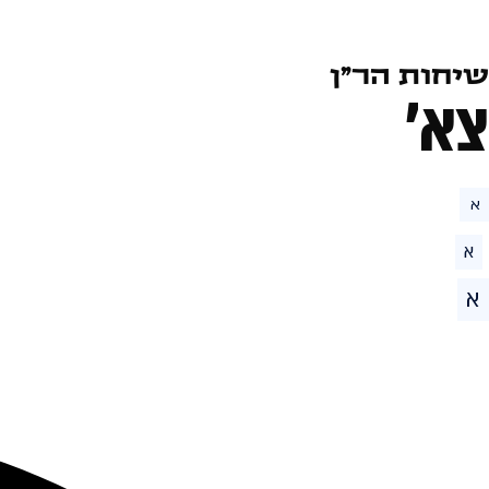
שיחות הר״ן
צא׳
א
א
א