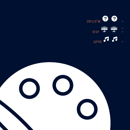
שו’’ת ברסלב
יהדות
מוזיקה