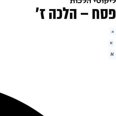
ליקוטי הלכות
פסח – הלכה ז׳
א
א
א