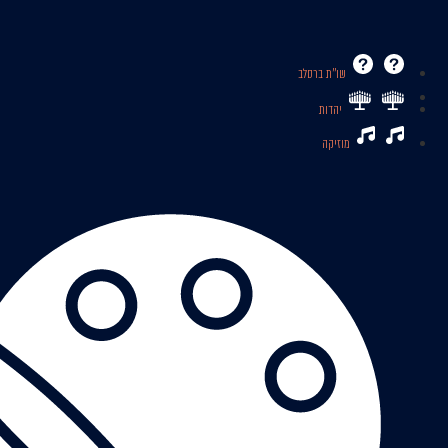
שו’’ת ברסלב
יהדות
מוזיקה