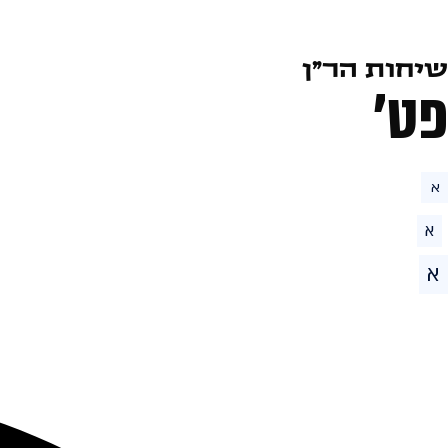
שיחות הר״ן
פט׳
א
א
א