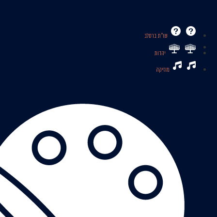
שו’’ת ברסלב
יהדות
מוזיקה