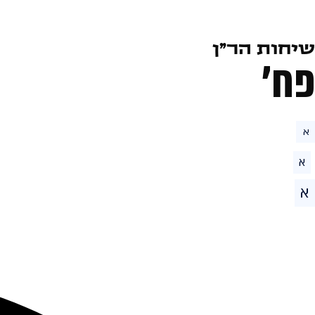
שיחות הר״ן
פח׳
א
א
א