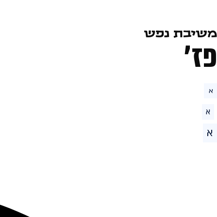
משיבת נפש
פז׳
א
א
א