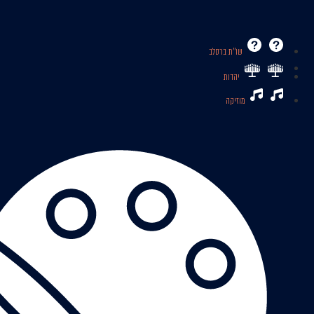
שו’’ת ברסלב
יהדות
מוזיקה