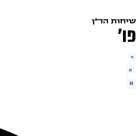
שיחות הר״ן
פו׳
א
א
א