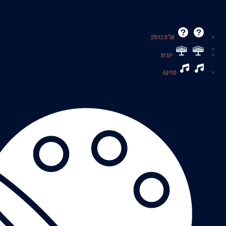
שו’’ת ברסלב
יהדות
מוזיקה