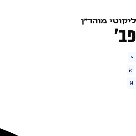
ליקוטי מוהר״ן
פב׳
א
א
א