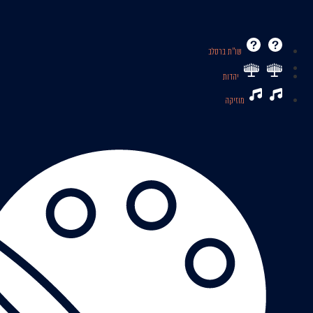
שו’’ת ברסלב
יהדות
מוזיקה