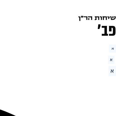
שיחות הר״ן
פב׳
א
א
א