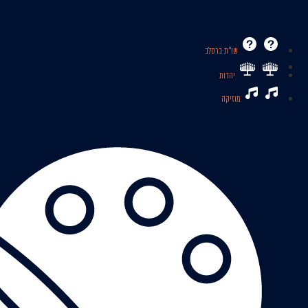
שו’’ת ברסלב
יהדות
מוזיקה