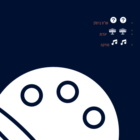
שו’’ת ברסלב
יהדות
מוזיקה