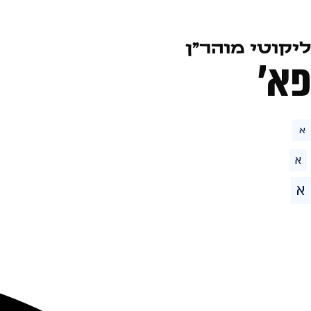
ליקוטי מוהר״ן
פא׳
א
א
א