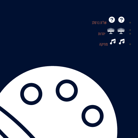
שו’’ת ברסלב
יהדות
מוזיקה