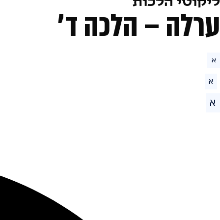
ליקוטי הלכות
ערלה – הלכה ד׳
א
א
א