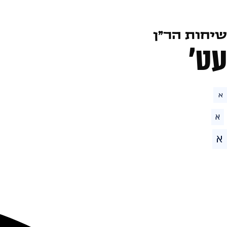
שיחות הר״ן
עט׳
א
א
א