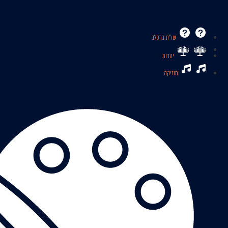
שו’’ת ברסלב
יהדות
מוזיקה