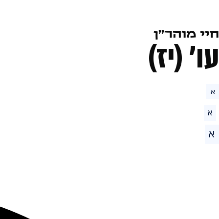
חיי מוהר''ן
עו׳ (יז)
א
א
א