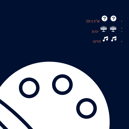
שו’’ת ברסלב
יהדות
מוזיקה