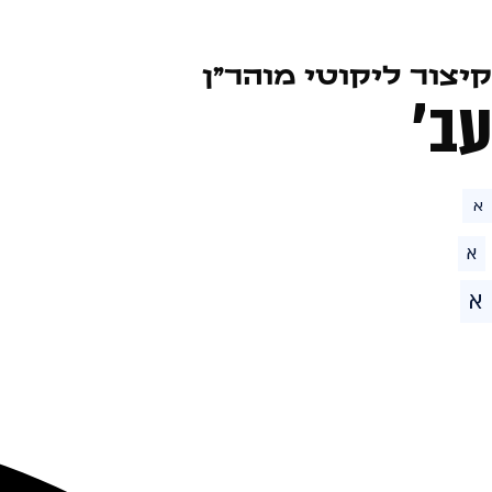
קיצור ליקוטי מוהר״ן
עב׳
א
א
א