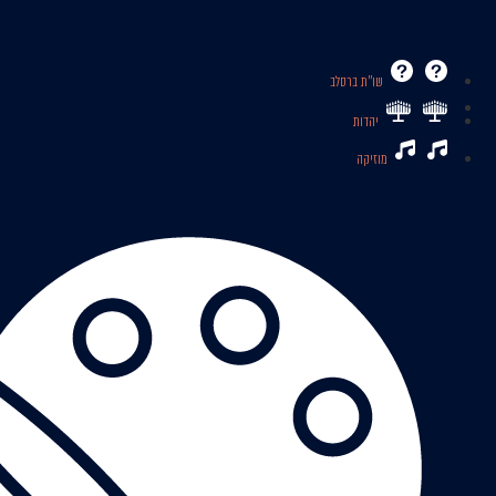
שו’’ת ברסלב
יהדות
מוזיקה