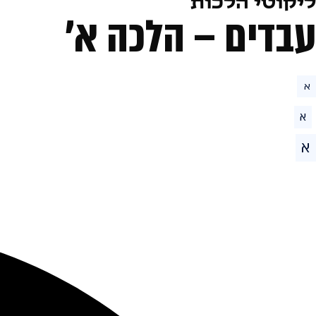
ליקוטי הלכות
עבדים – הלכה א׳
א
א
א