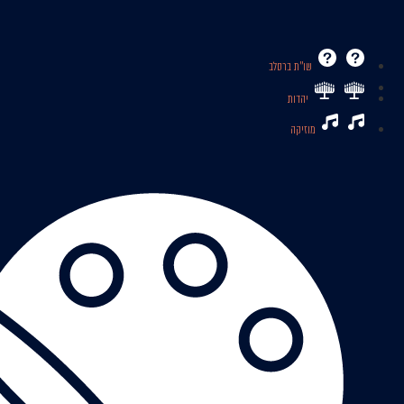
שו’’ת ברסלב
יהדות
מוזיקה