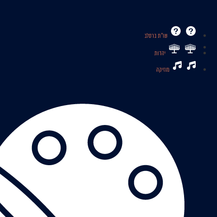
שו’’ת ברסלב
יהדות
מוזיקה