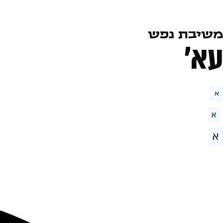
משיבת נפש
עא׳
א
א
א