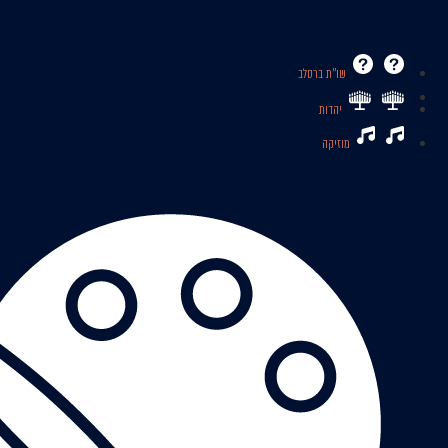
שו’’ת ברסלב
יהדות
מוזיקה