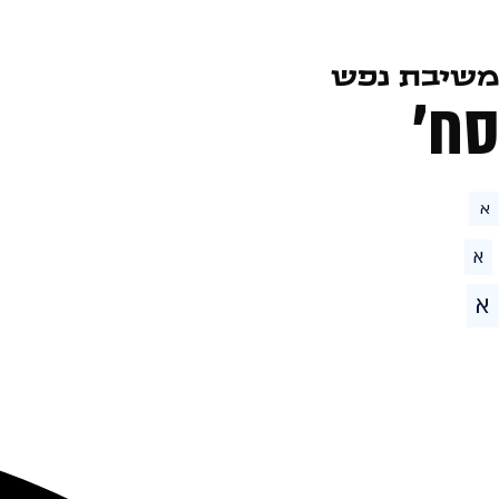
משיבת נפש
סח׳
א
א
א