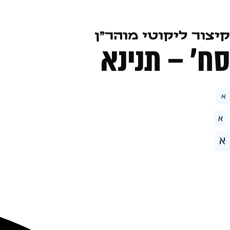
קיצור ליקוטי מוהר״ן
סח׳ – תנינא
א
א
א