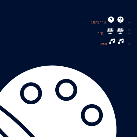
שו’’ת ברסלב
יהדות
מוזיקה