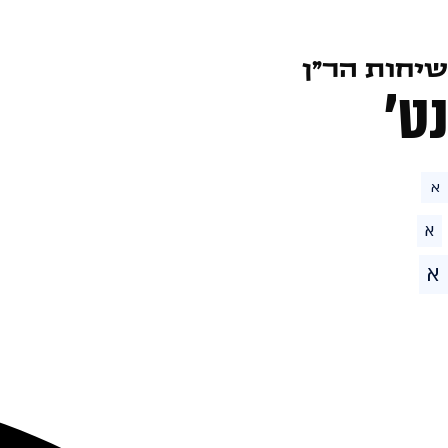
שיחות הר״ן
נט׳
א
א
א