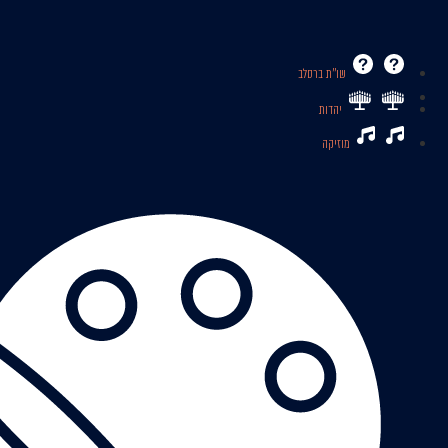
שו’’ת ברסלב
יהדות
מוזיקה