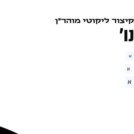
קיצור ליקוטי מוהר״ן
נו׳
א
א
א