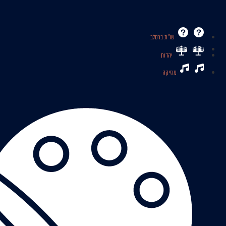
שו’’ת ברסלב
יהדות
מוזיקה