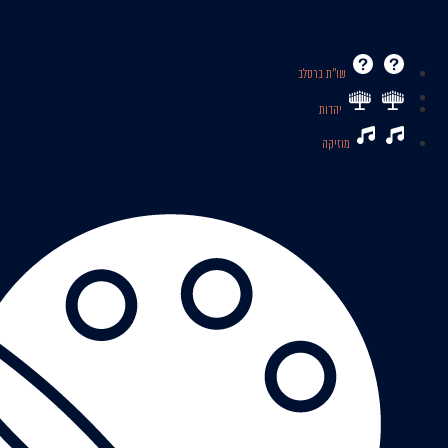
שו’’ת ברסלב
יהדות
מוזיקה