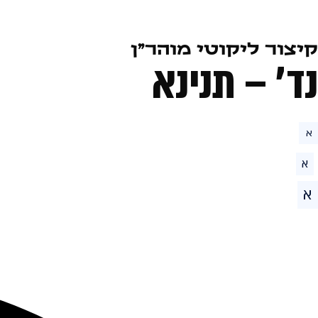
קיצור ליקוטי מוהר״ן
נד׳ – תנינא
א
א
א