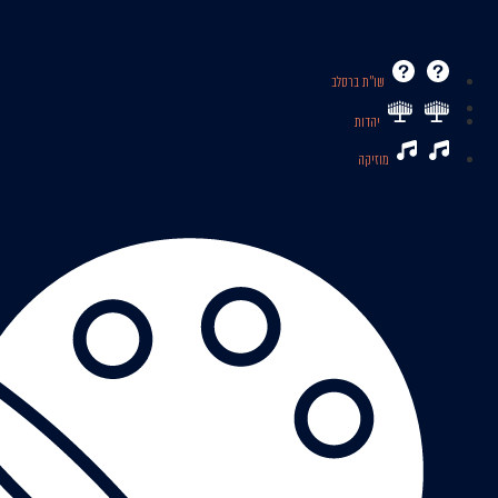
שו’’ת ברסלב
יהדות
מוזיקה