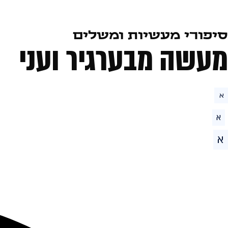
סיפורי מעשיות ומשלים
מעשה מבערגיר ועני
א
א
א