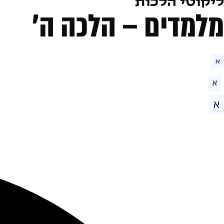
ליקוטי הלכות
מלמדים – הלכה ה׳
א
א
א