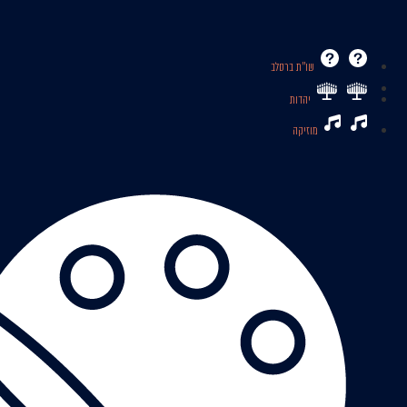
שו’’ת ברסלב
יהדות
מוזיקה