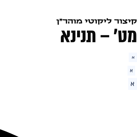
קיצור ליקוטי מוהר״ן
מט׳ – תנינא
א
א
א