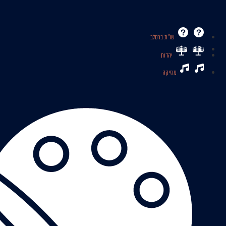
שו’’ת ברסלב
יהדות
מוזיקה