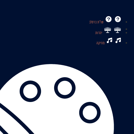
שו’’ת ברסלב
יהדות
מוזיקה