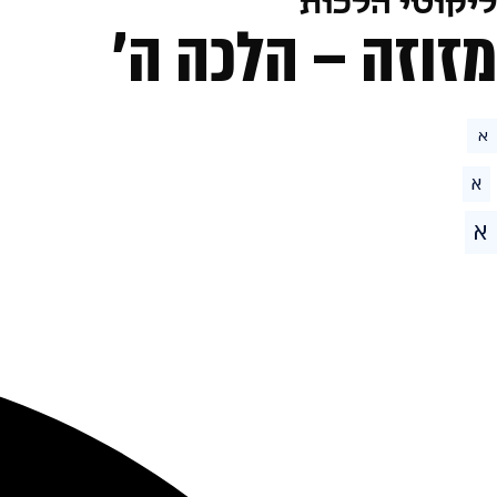
ליקוטי הלכות
מזוזה – הלכה ה׳
א
א
א