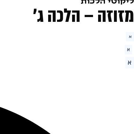
ליקוטי הלכות
מזוזה – הלכה ג׳
א
א
א