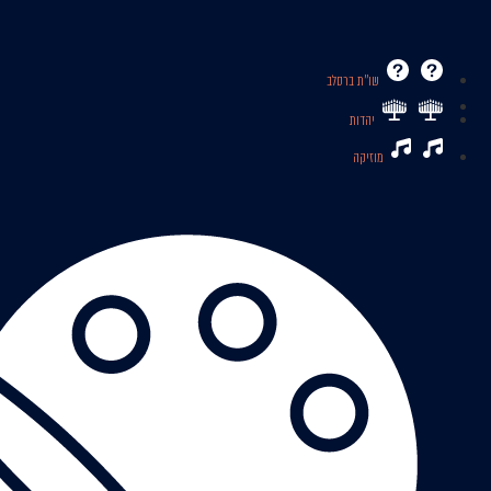
שו’’ת ברסלב
יהדות
מוזיקה