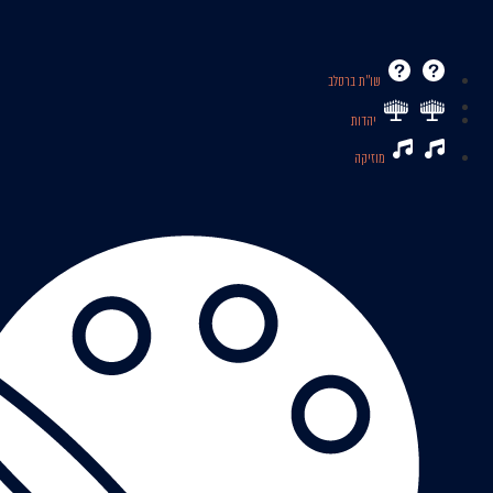
שו’’ת ברסלב
יהדות
מוזיקה