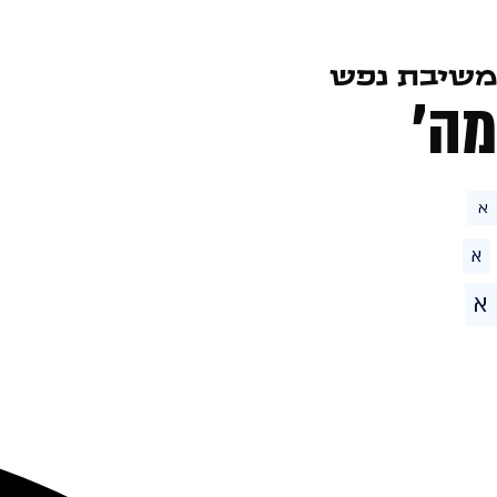
משיבת נפש
מה׳
א
א
א