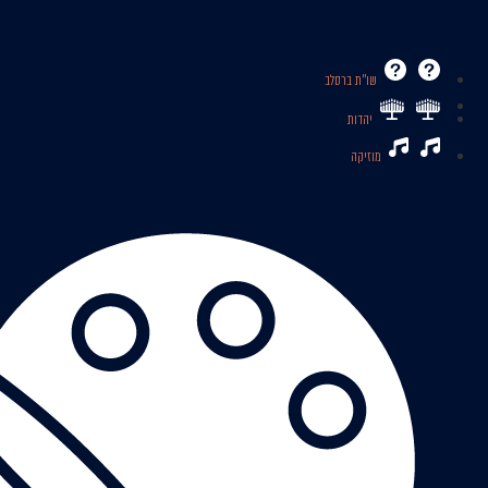
שו’’ת ברסלב
יהדות
מוזיקה