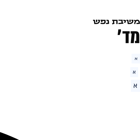
משיבת נפש
מד׳
א
א
א