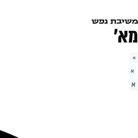
משיבת נפש
מא׳
א
א
א