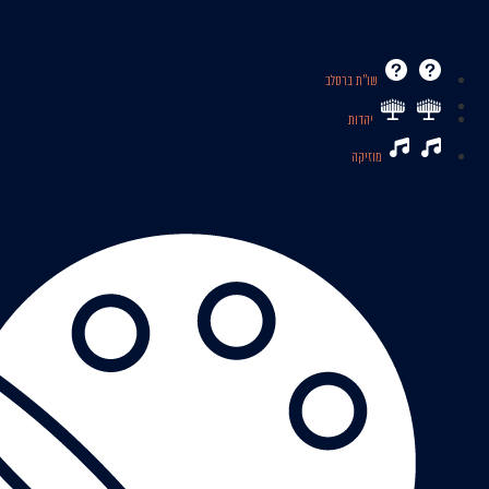
שו’’ת ברסלב
יהדות
מוזיקה