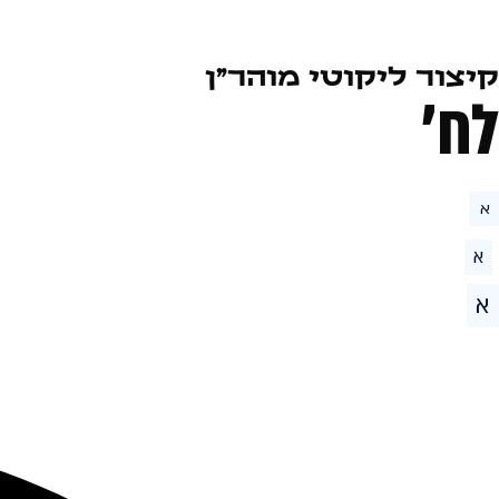
קיצור ליקוטי מוהר״ן
לח׳
א
א
א