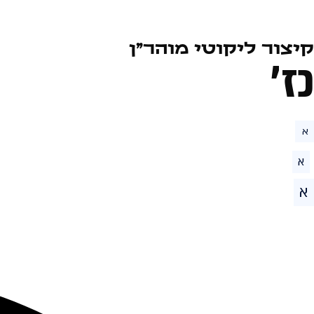
קיצור ליקוטי מוהר״ן
כז׳
א
א
א