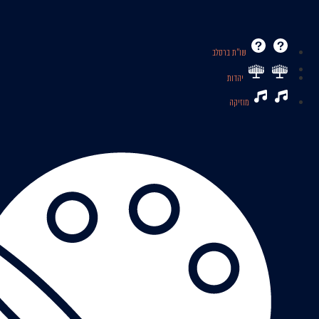
שו’’ת ברסלב
יהדות
מוזיקה