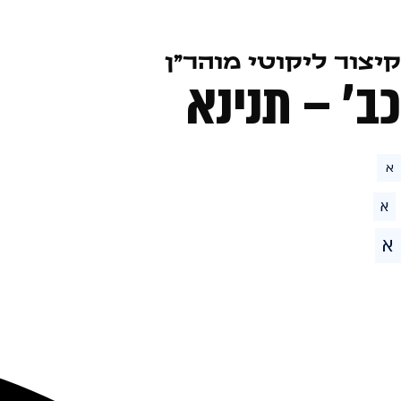
קיצור ליקוטי מוהר״ן
כב׳ – תנינא
א
א
א