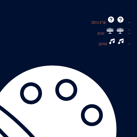
שו’’ת ברסלב
יהדות
מוזיקה