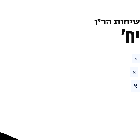
שיחות הר״ן
יח׳
א
א
א