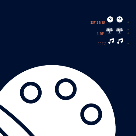
שו’’ת ברסלב
יהדות
מוזיקה