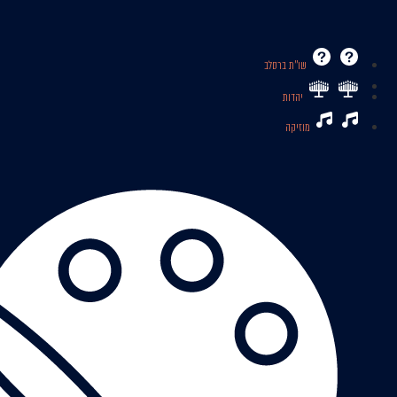
שו’’ת ברסלב
יהדות
מוזיקה