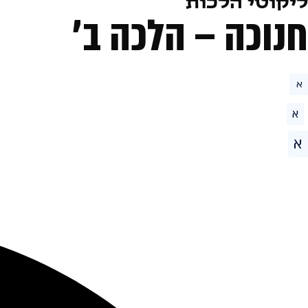
ליקוטי הלכות
חנוכה – הלכה ב׳
א
א
א