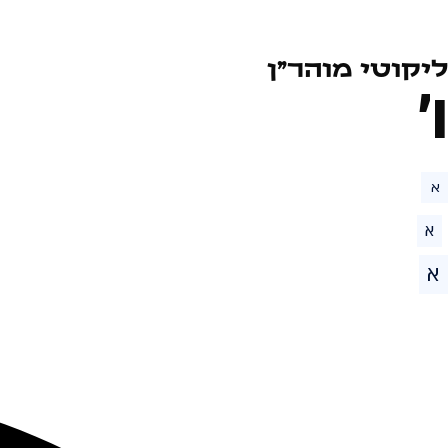
ליקוטי מוהר״ן
ו׳
א
א
א