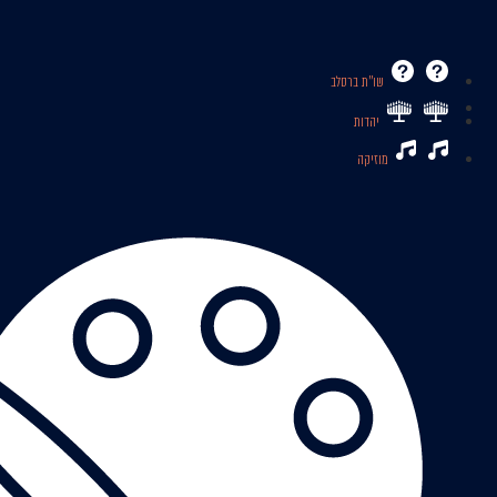
שו’’ת ברסלב
יהדות
מוזיקה