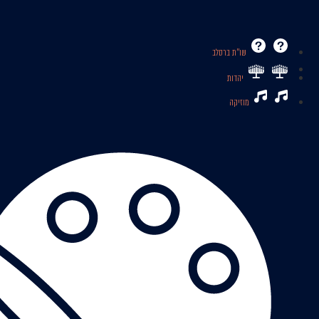
שו’’ת ברסלב
יהדות
מוזיקה