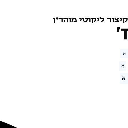
קיצור ליקוטי מוהר״ן
ד׳
א
א
א