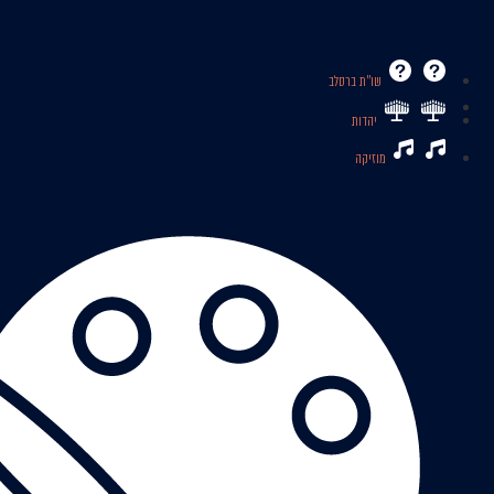
שו’’ת ברסלב
יהדות
מוזיקה