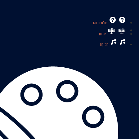
שו’’ת ברסלב
יהדות
מוזיקה