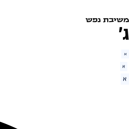
משיבת נפש
ג׳
א
א
א