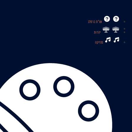
שו’’ת ברסלב
יהדות
מוזיקה