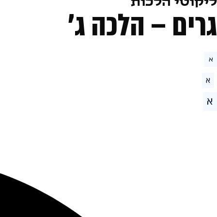
ליקוטי הלכות
גרים – הלכה ג׳
א
א
א